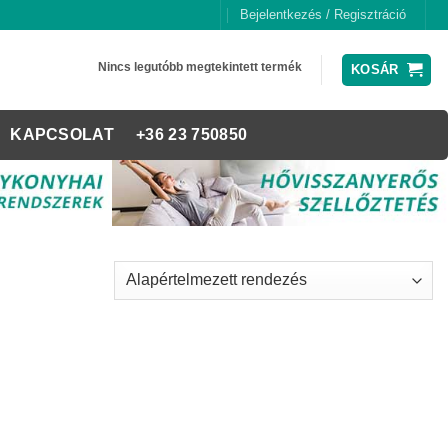
Bejelentkezés / Regisztráció
Nincs legutóbb megtekintett termék
KOSÁR
KAPCSOLAT
+36 23 750850