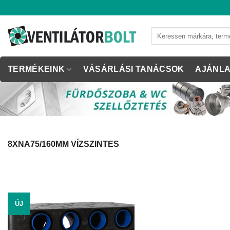
Skip
to
content
Keresés
a
következőre:
TERMÉKEINK
VÁSÁRLÁSI TANÁCSOK
AJÁNLA
8XNA75/160MM VÍZSZINTES
ÚJ