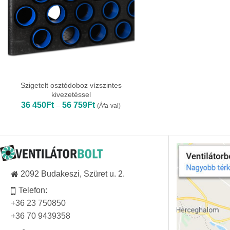
Szigetelt osztódoboz vízszintes
kivezetéssel
Ártartomány:
36 450
Ft
56 759
Ft
–
(Áfa-val)
36
450Ft
-
56
759Ft
2092 Budakeszi, Szüret u. 2.
Telefon:
+36 23 750850
+36 70 9439358