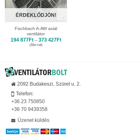
ÉRDEKLŐDJÖN!
Fischbach A-AW axiál
ventilátor
Ártartomány:
194 877
Ft
373 427
Ft
–
194
(Áfa-val)
877Ft
-
373
427Ft
2092 Budakeszi, Szüret u. 2.
Telefon:
+36 23 750850
+36 70 9439358
Üzenet küldés