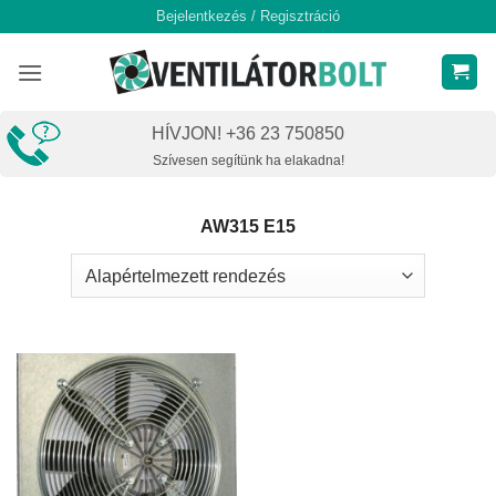
Skip
Bejelentkezés / Regisztráció
to
content
HÍVJON! +36 23 750850
Szívesen segítünk ha elakadna!
AW315 E15