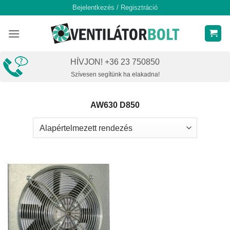
Skip
Bejelentkezés / Regisztráció
to
content
HÍVJON! +36 23 750850
Szívesen segítünk ha elakadna!
AW630 D850