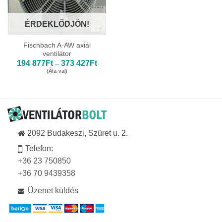
ÉRDEKLŐDJÖN!
Fischbach A-AW axiál
ventilátor
Ártartomány:
194 877
Ft
373 427
Ft
–
194
(Áfa-val)
877Ft
-
373
427Ft
2092 Budakeszi, Szüret u. 2.
Telefon:
+36 23 750850
+36 70 9439358
Üzenet küldés