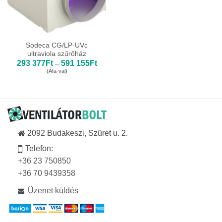
Sodeca CG/LP-UVc
ultraviola szűrőház
Ártartomány:
293 377
Ft
591 155
Ft
–
293
(Áfa-val)
377Ft
-
591
155Ft
2092 Budakeszi, Szüret u. 2.
Telefon:
+36 23 750850
+36 70 9439358
Üzenet küldés