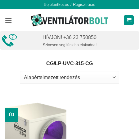
Skip
Bejelentkezés / Regisztráció
to
content
HÍVJON! +36 23 750850
Szívesen segítünk ha elakadna!
CG/LP-UVC-315-CG
ÚJ