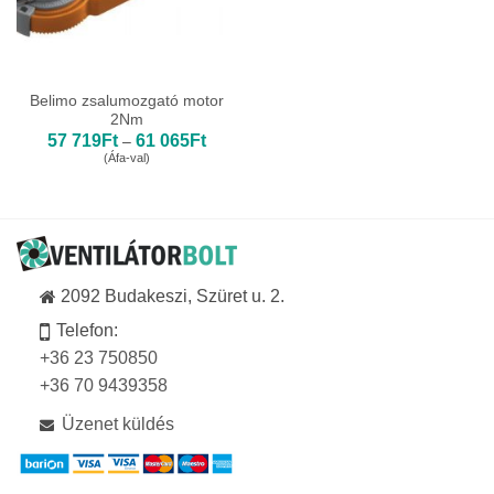
Belimo zsalumozgató motor
2Nm
Ártartomány:
57 719
Ft
61 065
Ft
–
57
(Áfa-val)
719Ft
-
61
065Ft
2092 Budakeszi, Szüret u. 2.
Telefon:
+36 23 750850
+36 70 9439358
Üzenet küldés