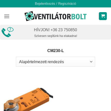
Skip
Bejelentkezés / Regisztráció
to
content
HÍVJON! +36 23 750850
Szívesen segítünk ha elakadna!
CM230-L