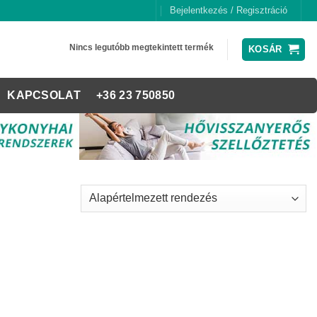
Bejelentkezés / Regisztráció
Nincs legutóbb megtekintett termék
KOSÁR
KAPCSOLAT
+36 23 750850