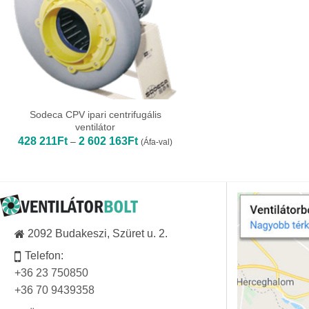
Sodeca CPV ipari centrifugális
ventilátor
Ártartomány:
428 211
Ft
2 602 163
Ft
–
(Áfa-val)
428
211Ft
-
2
602
163Ft
2092 Budakeszi, Szüret u. 2.
Telefon:
+36 23 750850
+36 70 9439358