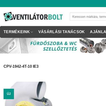
Skip
to
content
Keresés
a
következőre:
TERMÉKEINK
VÁSÁRLÁSI TANÁCSOK
AJÁNLA
CPV-1942-4T-10 IE3
ÚJ