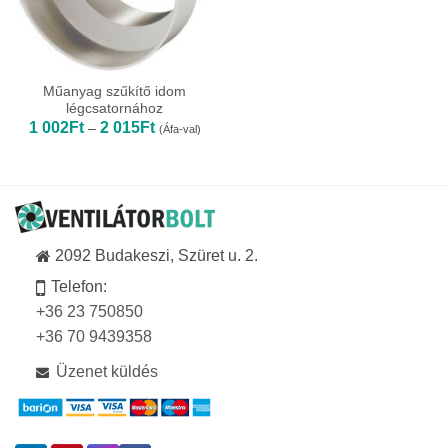
Műanyag szűkítő idom
légcsatornához
Ártartomány:
1 002
Ft
2 015
Ft
–
(Áfa-val)
1
002Ft
-
2
015Ft
2092 Budakeszi, Szüret u. 2.
Telefon:
+36 23 750850
+36 70 9439358
Üzenet küldés