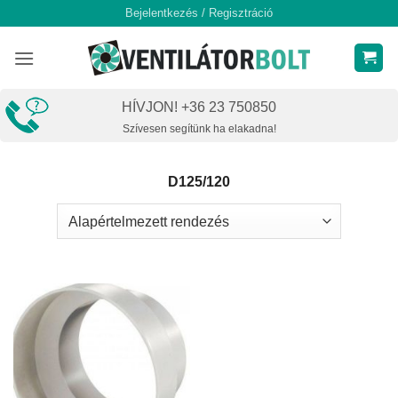
Skip
Bejelentkezés / Regisztráció
to
content
HÍVJON! +36 23 750850
Szívesen segítünk ha elakadna!
D125/120