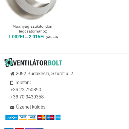
Műanyag szűkítő idom
légcsatornához
Ártartomány:
1 002
Ft
2 015
Ft
–
(Áfa-val)
1
002Ft
-
2
015Ft
2092 Budakeszi, Szüret u. 2.
Telefon:
+36 23 750850
+36 70 9439358
Üzenet küldés