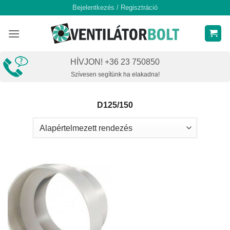
Skip
Bejelentkezés / Regisztráció
to
content
HÍVJON! +36 23 750850
Szívesen segítünk ha elakadna!
D125/150