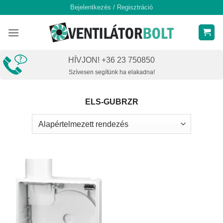
Skip
Bejelentkezés / Regisztráció
to
content
HÍVJON! +36 23 750850
Szívesen segítünk ha elakadna!
ELS-GUBRZR