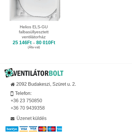
Helios ELS-GU
falbasüllyesztett
ventilátorház
Ártartomány:
25 146
Ft
80 010
Ft
–
25
(Áfa-val)
146Ft
-
80
010Ft
2092 Budakeszi, Szüret u. 2.
Telefon:
+36 23 750850
+36 70 9439358
Üzenet küldés