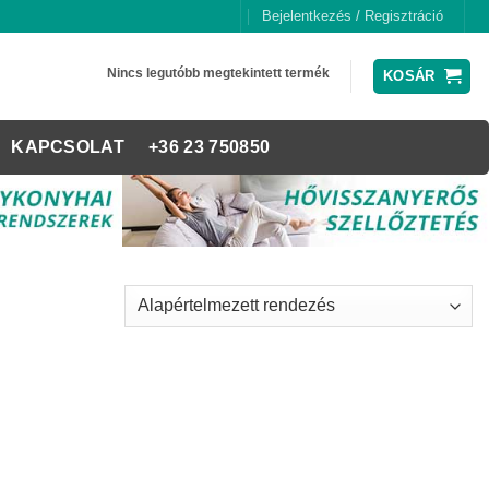
Bejelentkezés / Regisztráció
Nincs legutóbb megtekintett termék
KOSÁR
KAPCSOLAT
+36 23 750850