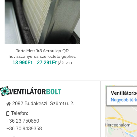
Tartalékszűrő Aerauliqa QR
hővisszanyerős szellőztető géphez
Ártartomány:
13 990
Ft
27 291
Ft
–
(Áfa-val)
13
990Ft
-
27
291Ft
2092 Budakeszi, Szüret u. 2.
Telefon:
+36 23 750850
+36 70 9439358