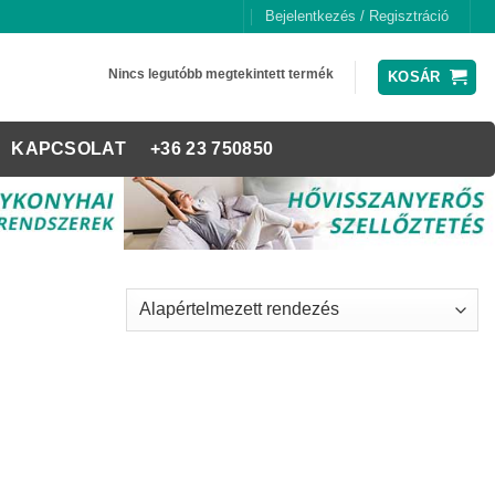
Bejelentkezés / Regisztráció
Nincs legutóbb megtekintett termék
KOSÁR
KAPCSOLAT
+36 23 750850