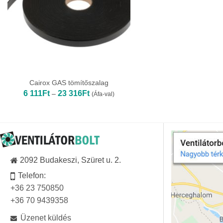
Cairox GAS tömítőszalag
Ártartomány:
6 111
Ft
23 316
Ft
–
(Áfa-val)
6
111Ft
-
23
316Ft
2092 Budakeszi, Szüret u. 2.
Telefon:
+36 23 750850
+36 70 9439358
Üzenet küldés