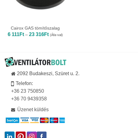
Cairox GAS tömítőszalag
Ártartomány:
6 111
Ft
23 316
Ft
–
(Áfa-val)
6
111Ft
-
23
316Ft
2092 Budakeszi, Szüret u. 2.
Telefon:
+36 23 750850
+36 70 9439358
Üzenet küldés