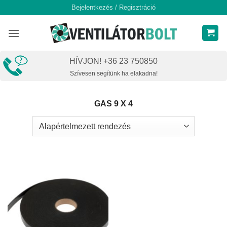
Skip
Bejelentkezés / Regisztráció
to
content
HÍVJON! +36 23 750850
Szívesen segítünk ha elakadna!
GAS 9 X 4