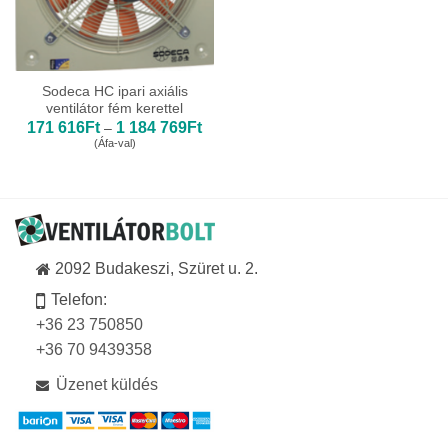
Sodeca HC ipari axiális
ventilátor fém kerettel
Ártartomány:
171 616
Ft
1 184 769
Ft
–
171
(Áfa-val)
616Ft
-
1
184
769Ft
2092 Budakeszi, Szüret u. 2.
Telefon:
+36 23 750850
+36 70 9439358
Üzenet küldés