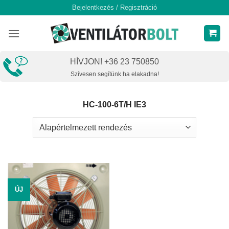
Skip
Bejelentkezés / Regisztráció
to
content
HÍVJON! +36 23 750850
Szívesen segítünk ha elakadna!
HC-100-6T/H IE3
ÚJ