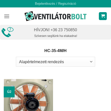
Skip
Bejelentkezés / Regisztráció
to
content
HÍVJON! +36 23 750850
Szívesen segítünk ha elakadna!
HC-35-4M/H
ÚJ