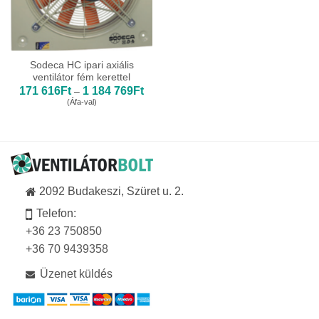
Sodeca HC ipari axiális
ventilátor fém kerettel
Ártartomány:
171 616
Ft
1 184 769
Ft
–
171
(Áfa-val)
616Ft
-
1
184
769Ft
2092 Budakeszi, Szüret u. 2.
Telefon:
+36 23 750850
+36 70 9439358
Üzenet küldés