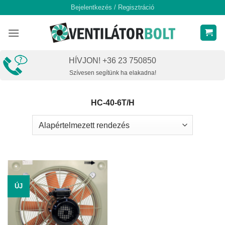
Skip
Bejelentkezés / Regisztráció
to
content
HÍVJON! +36 23 750850
Szívesen segítünk ha elakadna!
HC-40-6T/H
ÚJ