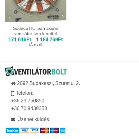
Sodeca HC ipari axiális
ventilátor fém kerettel
Ártartomány:
171 616
Ft
1 184 769
Ft
–
171
(Áfa-val)
616Ft
-
1
184
769Ft
2092 Budakeszi, Szüret u. 2.
Telefon:
+36 23 750850
+36 70 9439358
Üzenet küldés