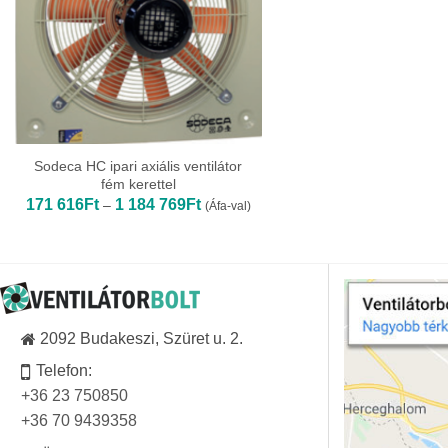
Sodeca HC ipari axiális ventilátor
fém kerettel
Ártartomány:
171 616
Ft
1 184 769
Ft
–
(Áfa-val)
171
616Ft
-
1
184
769Ft
2092 Budakeszi, Szüret u. 2.
Telefon:
+36 23 750850
+36 70 9439358