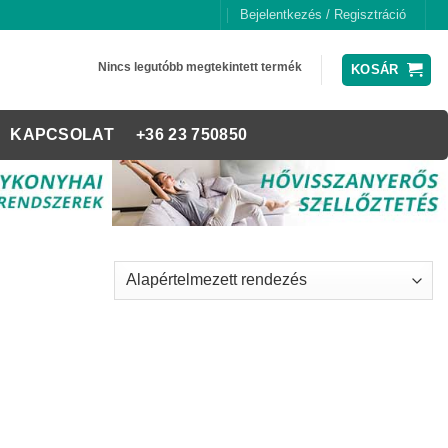
Bejelentkezés / Regisztráció
Nincs legutóbb megtekintett termék
KOSÁR
KAPCSOLAT
+36 23 750850