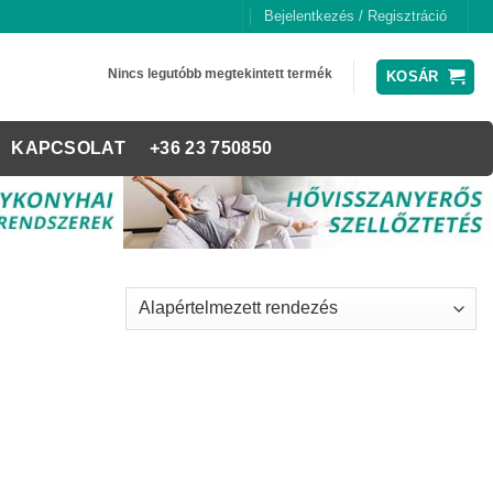
Bejelentkezés / Regisztráció
Nincs legutóbb megtekintett termék
KOSÁR
KAPCSOLAT
+36 23 750850