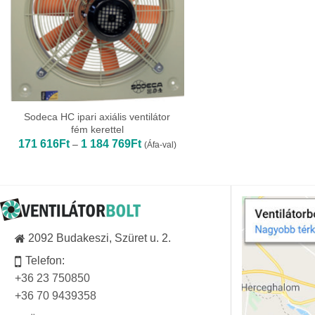
Sodeca HC ipari axiális ventilátor
fém kerettel
Ártartomány:
171 616
Ft
1 184 769
Ft
–
(Áfa-val)
171
616Ft
-
1
184
769Ft
2092 Budakeszi, Szüret u. 2.
Telefon:
+36 23 750850
+36 70 9439358