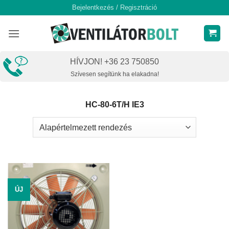
Skip
Bejelentkezés / Regisztráció
to
content
HÍVJON! +36 23 750850
Szívesen segítünk ha elakadna!
HC-80-6T/H IE3
ÚJ