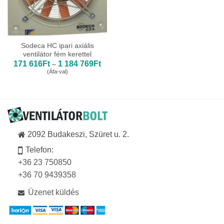
Sodeca HC ipari axiális
ventilátor fém kerettel
Ártartomány:
171 616
Ft
1 184 769
Ft
–
171
(Áfa-val)
616Ft
-
1
184
769Ft
2092 Budakeszi, Szüret u. 2.
Telefon:
+36 23 750850
+36 70 9439358
Üzenet küldés