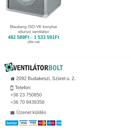
Blauberg ISO-VK konyhai
elszívó ventilátor
Ártartomány:
482 589
Ft
1 533 591
Ft
–
482
(Áfa-val)
589Ft
-
1
533
591Ft
2092 Budakeszi, Szüret u. 2.
Telefon:
+36 23 750850
+36 70 9439358
Üzenet küldés