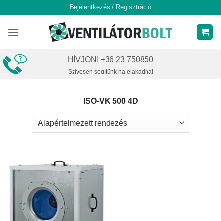
Skip
Bejelentkezés / Regisztráció
to
content
HÍVJON! +36 23 750850
Szívesen segítünk ha elakadna!
ISO-VK 500 4D