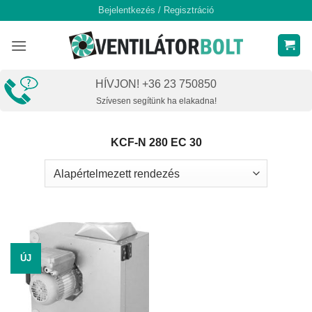
Skip
Bejelentkezés / Regisztráció
to
content
HÍVJON! +36 23 750850
Szívesen segítünk ha elakadna!
KCF-N 280 EC 30
ÚJ