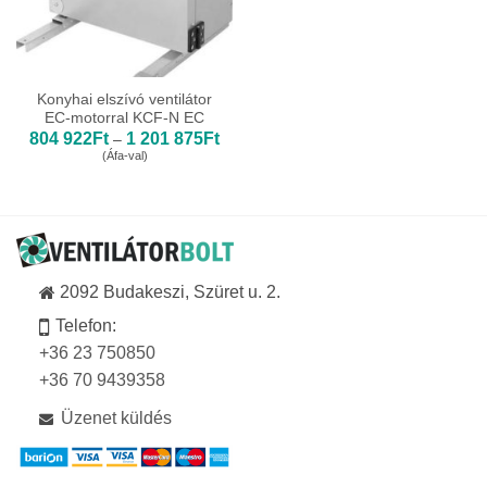
Konyhai elszívó ventilátor
EC-motorral KCF-N EC
Ártartomány:
804 922
Ft
1 201 875
Ft
–
804
(Áfa-val)
922Ft
-
1
201
875Ft
2092 Budakeszi, Szüret u. 2.
Telefon:
+36 23 750850
+36 70 9439358
Üzenet küldés