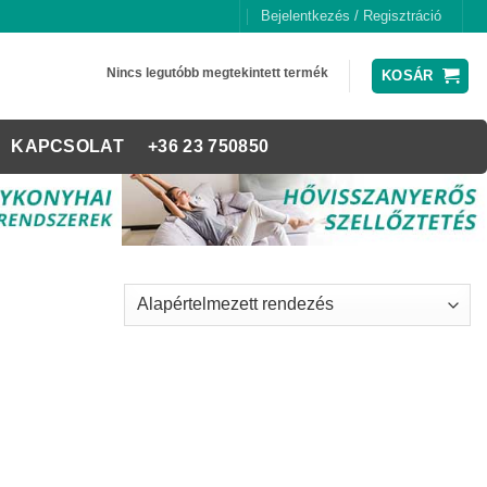
Bejelentkezés / Regisztráció
Nincs legutóbb megtekintett termék
KOSÁR
KAPCSOLAT
+36 23 750850