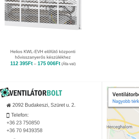
Helios KWL-EVH előfűtő központi
hővisszanyerős készülékhez
Ártartomány:
112 395
Ft
175 006
Ft
–
(Áfa-val)
112
395Ft
-
175
006Ft
2092 Budakeszi, Szüret u. 2.
Telefon:
+36 23 750850
+36 70 9439358