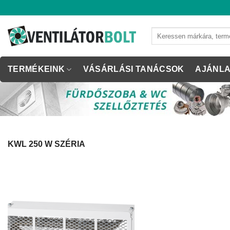
Skip
to
content
Keresés
a
következőre:
TERMÉKEINK
VÁSÁRLÁSI TANÁCSOK
AJÁNLA
KWL 250 W SZÉRIA