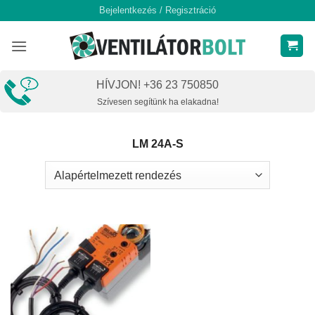
Skip
Bejelentkezés / Regisztráció
to
content
HÍVJON! +36 23 750850
Szívesen segítünk ha elakadna!
LM 24A-S