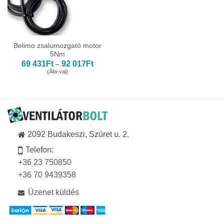
Belimo zsalumozgató motor
5Nm
Ártartomány:
69 431
Ft
92 017
Ft
–
69
(Áfa-val)
431Ft
-
92
017Ft
2092 Budakeszi, Szüret u. 2.
Telefon:
+36 23 750850
+36 70 9439358
Üzenet küldés