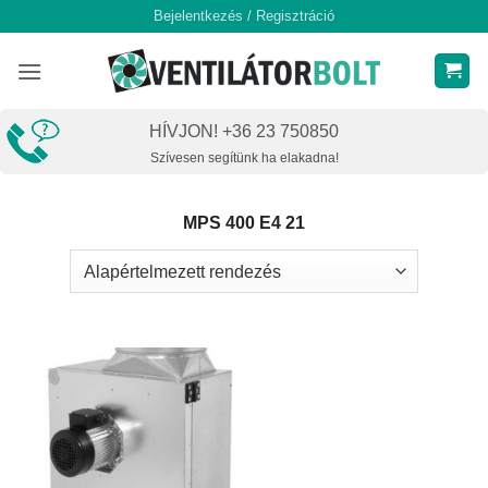
Skip
Bejelentkezés / Regisztráció
to
content
HÍVJON! +36 23 750850
Szívesen segítünk ha elakadna!
MPS 400 E4 21