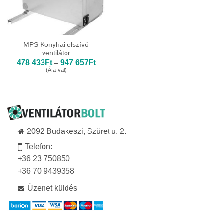
MPS Konyhai elszívó
ventilátor
Ártartomány:
478 433
Ft
947 657
Ft
–
478
(Áfa-val)
433Ft
-
947
657Ft
2092 Budakeszi, Szüret u. 2.
Telefon:
+36 23 750850
+36 70 9439358
Üzenet küldés