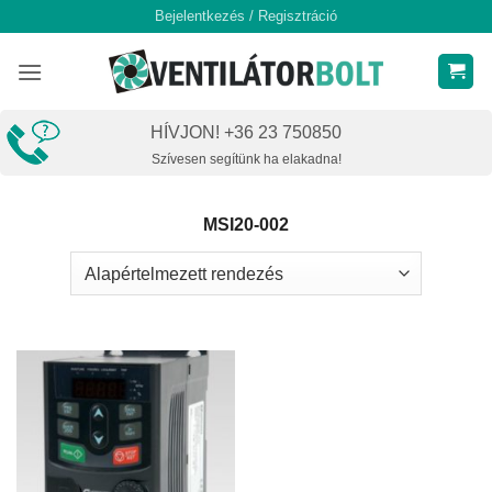
Skip
Bejelentkezés / Regisztráció
to
content
HÍVJON! +36 23 750850
Szívesen segítünk ha elakadna!
MSI20-002