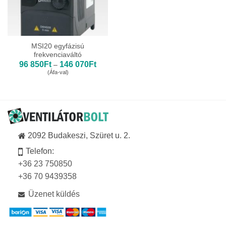
MSI20 egyfázisú
frekvenciaváltó
Ártartomány:
96 850
Ft
146 070
Ft
–
96
(Áfa-val)
850Ft
-
146
070Ft
2092 Budakeszi, Szüret u. 2.
Telefon:
+36 23 750850
+36 70 9439358
Üzenet küldés