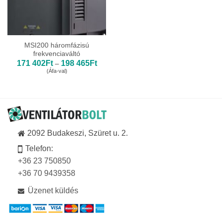
MSI200 háromfázisú
frekvenciaváltó
Ártartomány:
171 402
Ft
198 465
Ft
–
171
(Áfa-val)
402Ft
-
198
465Ft
2092 Budakeszi, Szüret u. 2.
Telefon:
+36 23 750850
+36 70 9439358
Üzenet küldés