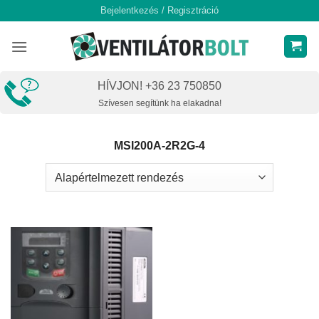
Skip
Bejelentkezés / Regisztráció
to
content
HÍVJON! +36 23 750850
Szívesen segítünk ha elakadna!
MSI200A-2R2G-4