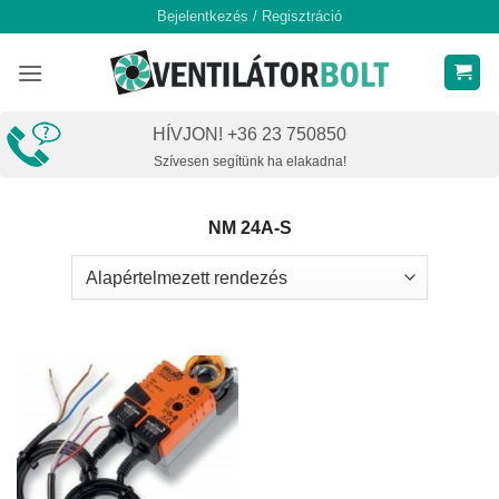
Skip
Bejelentkezés / Regisztráció
to
content
HÍVJON! +36 23 750850
Szívesen segítünk ha elakadna!
NM 24A-S