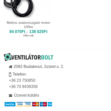
Belimo zsalumozgató motor
10Nm
Ártartomány:
84 070
Ft
138 025
Ft
–
84
(Áfa-val)
070Ft
-
138
025Ft
2092 Budakeszi, Szüret u. 2.
Telefon:
+36 23 750850
+36 70 9439358
Üzenet küldés