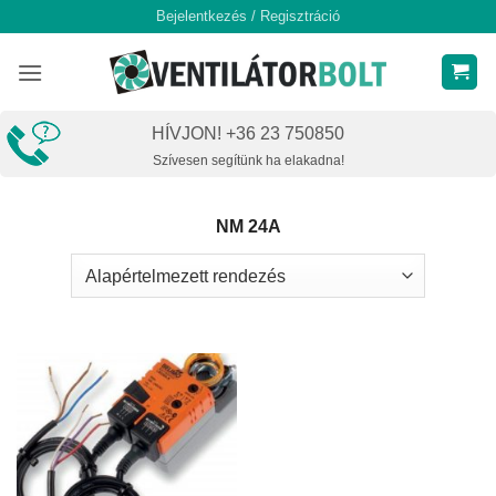
Skip
Bejelentkezés / Regisztráció
to
content
HÍVJON! +36 23 750850
Szívesen segítünk ha elakadna!
NM 24A