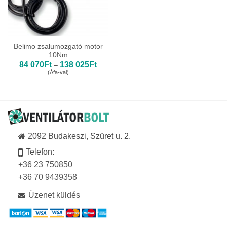
Belimo zsalumozgató motor
10Nm
Ártartomány:
84 070
Ft
138 025
Ft
–
84
(Áfa-val)
070Ft
-
138
025Ft
2092 Budakeszi, Szüret u. 2.
Telefon:
+36 23 750850
+36 70 9439358
Üzenet küldés