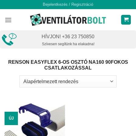
Skip
Bejelentkezés / Regisztráció
to
content
HÍVJON! +36 23 750850
Szívesen segítünk ha elakadna!
RENSON EASYFLEX 6-OS OSZTÓ NA160 90FOKOS
CSATLAKOZÁSSAL
ÚJ