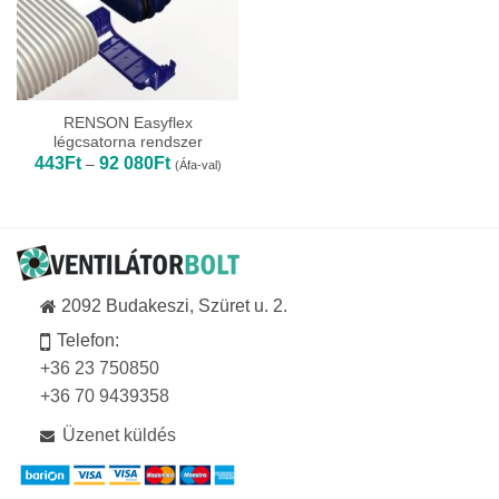
RENSON Easyflex
légcsatorna rendszer
Ártartomány:
443
Ft
92 080
Ft
–
(Áfa-val)
443Ft
-
92
080Ft
2092 Budakeszi, Szüret u. 2.
Telefon:
+36 23 750850
+36 70 9439358
Üzenet küldés