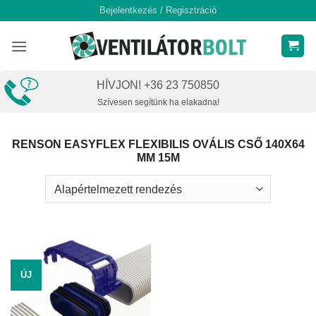
Skip
Bejelentkezés / Regisztráció
to
content
HÍVJON! +36 23 750850
Szívesen segítünk ha elakadna!
RENSON EASYFLEX FLEXIBILIS OVÁLIS CSŐ 140X64
MM 15M
ÚJ