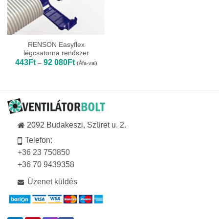
RENSON Easyflex
légcsatorna rendszer
Ártartomány:
443
Ft
92 080
Ft
–
(Áfa-val)
443Ft
-
92
080Ft
2092 Budakeszi, Szüret u. 2.
Telefon:
+36 23 750850
+36 70 9439358
Üzenet küldés