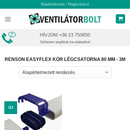
Skip
Bejelentkezés / Regisztráció
to
content
HÍVJON! +36 23 750850
Szívesen segítünk ha elakadna!
RENSON EASYFLEX KÖR LÉGCSATORNA 80 MM - 3M
ÚJ