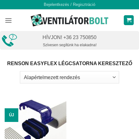
Skip
Bejelentkezés / Regisztráció
to
content
HÍVJON! +36 23 750850
Szívesen segítünk ha elakadna!
RENSON EASYFLEX LÉGCSATORNA KERESZTEZŐ
ÚJ