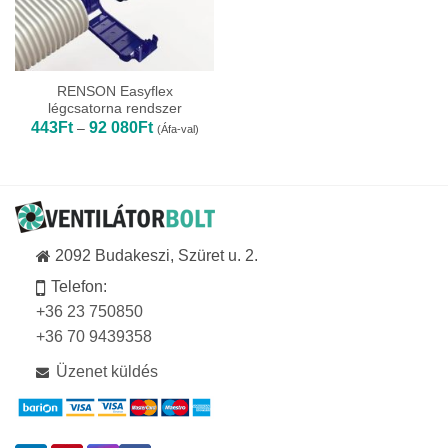
RENSON Easyflex
légcsatorna rendszer
Ártartomány:
443
Ft
92 080
Ft
–
(Áfa-val)
443Ft
-
92
080Ft
2092 Budakeszi, Szüret u. 2.
Telefon:
+36 23 750850
+36 70 9439358
Üzenet küldés