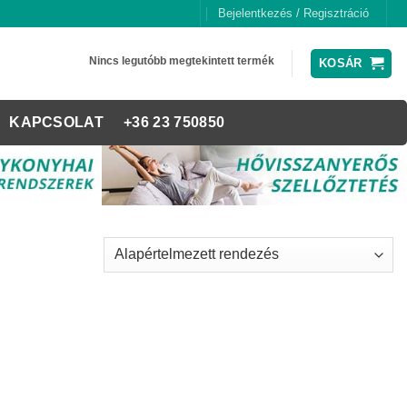
Bejelentkezés / Regisztráció
Nincs legutóbb megtekintett termék
KOSÁR
KAPCSOLAT
+36 23 750850