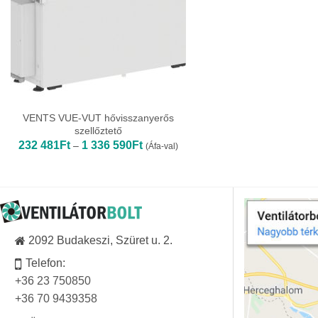
VENTS VUE-VUT hővisszanyerős
szellőztető
Ártartomány:
232 481
Ft
1 336 590
Ft
–
(Áfa-val)
232
481Ft
-
1
336
590Ft
2092 Budakeszi, Szüret u. 2.
Telefon:
+36 23 750850
+36 70 9439358