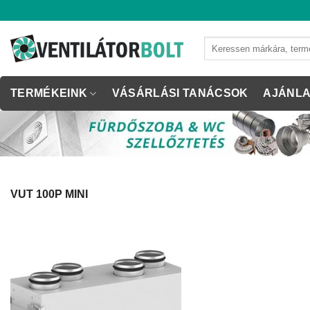
Skip
to
content
Keresés
a
következőre:
TERMÉKEINK
VÁSÁRLÁSI TANÁCSOK
AJÁNLA
VUT 100P MINI