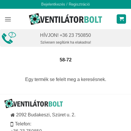
Skip
Bejelentkezés / Regisztráció
to
content
HÍVJON! +36 23 750850
Szívesen segítünk ha elakadna!
58-72
Egy termék se felelt meg a keresésnek.
2092 Budakeszi, Szüret u. 2.
Telefon: