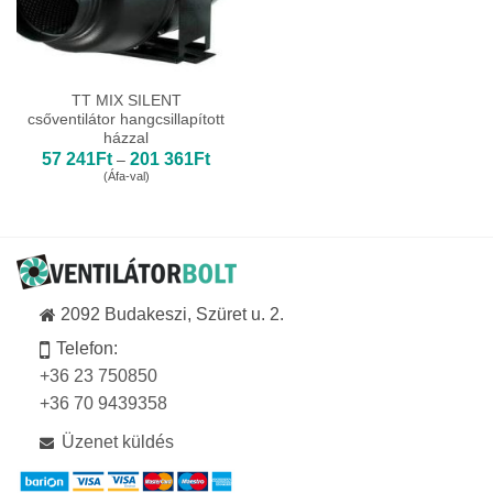
TT MIX SILENT
csőventilátor hangcsillapított
házzal
Ártartomány:
57 241
Ft
201 361
Ft
–
57
(Áfa-val)
241Ft
-
201
361Ft
2092 Budakeszi, Szüret u. 2.
Telefon:
+36 23 750850
+36 70 9439358
Üzenet küldés