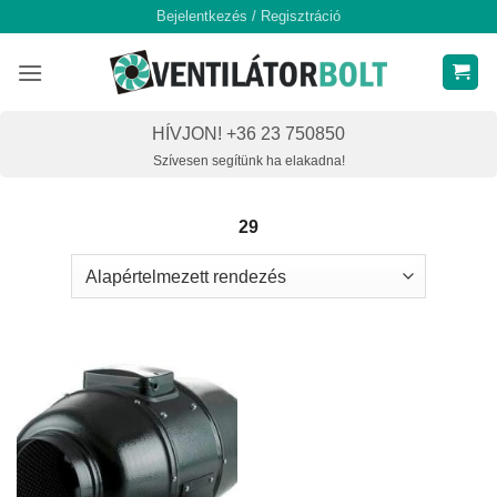
Skip
Bejelentkezés / Regisztráció
to
content
HÍVJON! +36 23 750850
Szívesen segítünk ha elakadna!
29