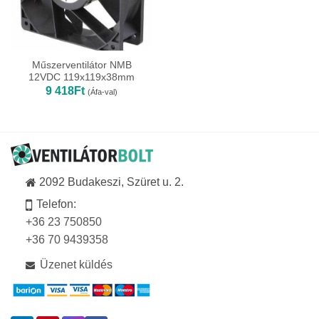
Műszerventilátor NMB
12VDC 119x119x38mm
9 418
Ft
(Áfa-val)
2092 Budakeszi, Szüret u. 2.
Telefon:
+36 23 750850
+36 70 9439358
Üzenet küldés