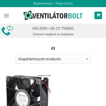
Skip
Bejelentkezés / Regisztráció
to
content
HÍVJON! +36 23 750850
Szívesen segítünk ha elakadna!
43