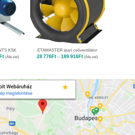
ENTS KSK
ETAMASTER ipari csőventilátor
Ártartomány:
Ártartomány:
Ft
28 776
Ft
189 916
Ft
–
(Áfa-val)
(Áfa-val)
289
28
988Ft
776Ft
-
-
930
189
562Ft
916Ft