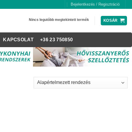
Bejelentkezés / Regisztráció
Nincs legutóbb megtekintett termék
KOSÁR
KAPCSOLAT
+36 23 750850