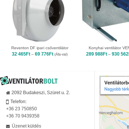
Reventon DF ipari csőventilátor
Konyhai ventilátor V
Ártartomány:
32 465
Ft
69 776
Ft
289 988
Ft
930 562
–
–
(Áfa-val)
32
465Ft
-
69
776Ft
2092 Budakeszi, Szüret u. 2.
Telefon:
+36 23 750850
+36 70 9439358
Üzenet küldés