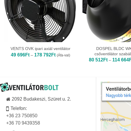
DOSPEL BLDC WK 
VENTS OVK ipari axiál ventilátor
csőventilátor szabá
Ártartomány:
49 696
Ft
178 792
Ft
–
(Áfa-val)
49
80 512
Ft
114 664
–
696Ft
-
178
792Ft
2092 Budakeszi, Szüret u. 2.
Telefon:
+36 23 750850
+36 70 9439358