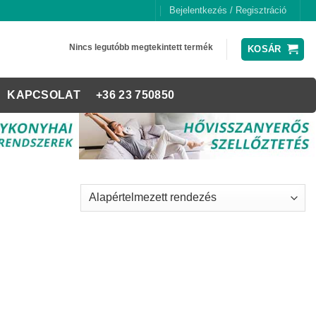
Bejelentkezés / Regisztráció
Nincs legutóbb megtekintett termék
KOSÁR
KAPCSOLAT
+36 23 750850