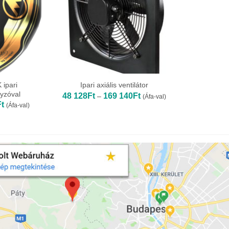
ipari
Ipari axiális ventilátor
lyzóval
Ártartomány:
48 128
Ft
169 140
Ft
–
(Áfa-val)
48
Ártartomány:
Ft
(Áfa-val)
128Ft
80
-
512Ft
169
-
140Ft
114
664Ft