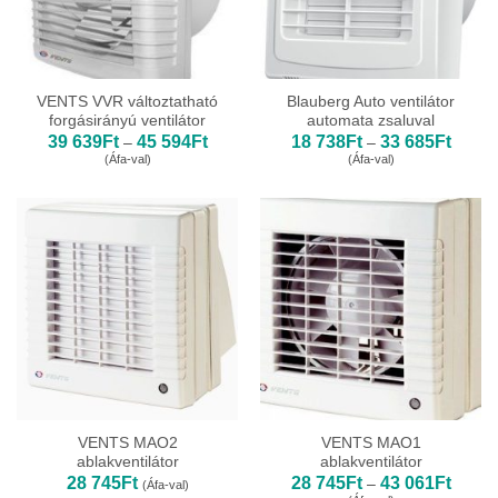
VENTS VVR változtatható
Blauberg Auto ventilátor
forgásirányú ventilátor
automata zsaluval
Ártartomány:
Ártart
39 639
Ft
45 594
Ft
18 738
Ft
33 685
Ft
–
–
39
18
(Áfa-val)
(Áfa-val)
639Ft
738Ft
-
-
45
33
594Ft
685Ft
VENTS MAO2
VENTS MAO1
ablakventilátor
ablakventilátor
Ártart
28 745
Ft
28 745
Ft
43 061
Ft
–
(Áfa-val)
28