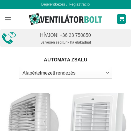
Skip
Bejelentkezés / Regisztráció
to
content
HÍVJON! +36 23 750850
Szívesen segítünk ha elakadna!
AUTOMATA ZSALU