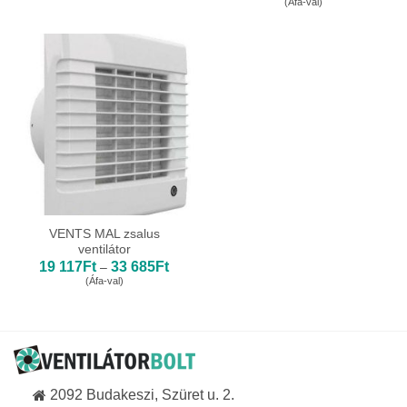
(Áfa-val)
745Ft
-
43
061Ft
VENTS MAL zsalus
ventilátor
Ártartomány:
19 117
Ft
33 685
Ft
–
19
(Áfa-val)
117Ft
-
33
685Ft
2092 Budakeszi, Szüret u. 2.