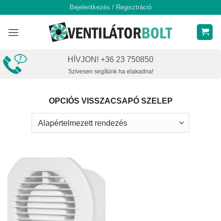
Skip
Bejelentkezés / Regisztráció
to
content
HÍVJON! +36 23 750850
Szívesen segítünk ha elakadna!
OPCIÓS VISSZACSAPÓ SZELEP