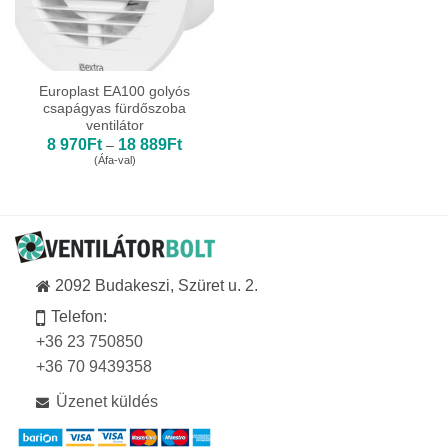
Europlast EA100 golyós
csapágyas fürdőszoba
ventilátor
Ártartomány:
8 970
Ft
18 889
Ft
–
8
(Áfa-val)
970Ft
-
18
889Ft
2092 Budakeszi, Szüret u. 2.
Telefon:
+36 23 750850
+36 70 9439358
Üzenet küldés