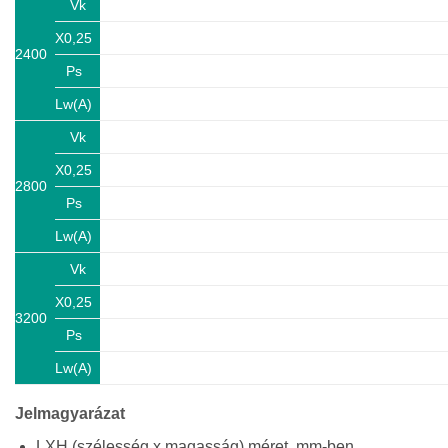
Vk
X0,25
2400
Ps
Lw(A)
Vk
X0,25
2800
Ps
Lw(A)
Vk
X0,25
3200
Ps
Lw(A)
Jelmagyarázat
LXH (szélesség x magasság) méret, mm-ben