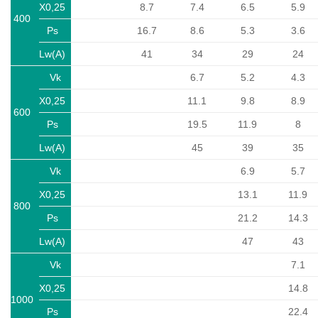
X0,25
8.7
7.4
6.5
5.9
400
Ps
16.7
8.6
5.3
3.6
Lw(A)
41
34
29
24
Vk
6.7
5.2
4.3
X0,25
11.1
9.8
8.9
600
Ps
19.5
11.9
8
Lw(A)
45
39
35
Vk
6.9
5.7
X0,25
13.1
11.9
800
Ps
21.2
14.3
Lw(A)
47
43
Vk
7.1
X0,25
14.8
1000
Ps
22.4