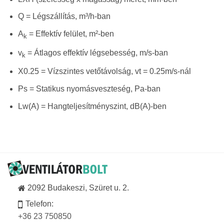
Q = Légszállítás, m³/h-ban
A
= Effektív felület, m²-ben
k
v
= Átlagos effektív légsebesség, m/s-ban
k
X0.25 = Vízszintes vetőtávolság, vt = 0.25m/s-nál
Ps = Statikus nyomásveszteség, Pa-ban
Lw(A) = Hangteljesítményszint, dB(A)-ben
2092 Budakeszi, Szüret u. 2.
Telefon:
+36 23 750850