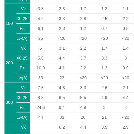
Vk
3.8
2.3
1.7
1.3
1.1
X0,25
4.2
3.3
2.8
2.5
2.2
150
Ps
6.1
2.3
1.2
0.7
0.5
Lw(A)
25
<20
<20
<20
<20
Vk
5
3.1
2.2
1.7
1.4
X0,25
5.6
4.4
3.7
3.3
3
200
Ps
10.9
4.1
2.2
1.3
0.9
Lw(A)
33
23
<20
<20
<20
Vk
7.5
4.6
3.3
2.6
2.1
X0,25
8.3
6.5
5.5
4.9
4.4
300
Ps
24.6
9.4
4.9
3
2
Lw(A)
44
33
26
21
<20
Vk
6.2
4.4
3.5
2.9