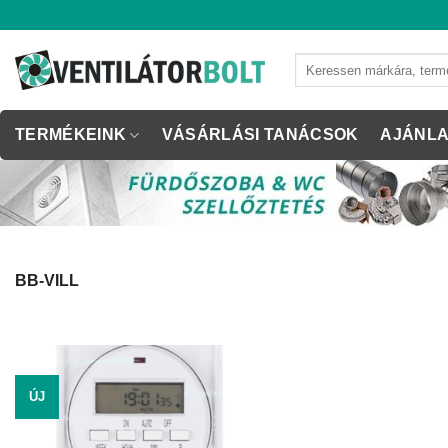
Skip
to
content
Keresés
a
következőre:
TERMÉKEINK
VÁSÁRLÁSI TANÁCSOK
AJÁNLA
BB-VILL
ÚJ