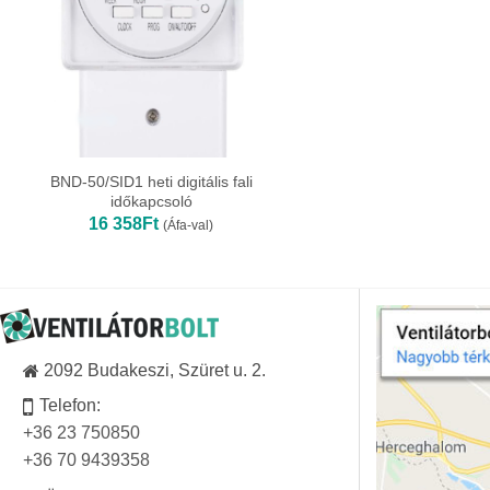
BND-50/SID1 heti digitális fali
időkapcsoló
16 358
Ft
(Áfa-val)
2092 Budakeszi, Szüret u. 2.
Telefon:
+36 23 750850
+36 70 9439358