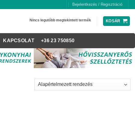
Bejelentkezés / Regisztráció
Nincs legutóbb megtekintett termék
KOSÁR
KAPCSOLAT
+36 23 750850