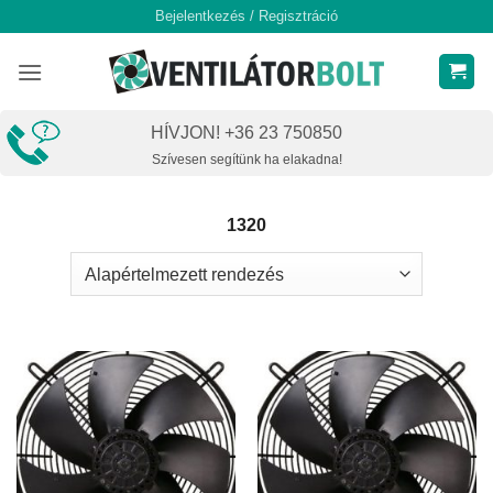
Skip
Bejelentkezés / Regisztráció
to
content
HÍVJON! +36 23 750850
Szívesen segítünk ha elakadna!
1320