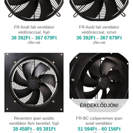
FR Axiál fali ventilátor
FR Axiál fali ventilátor
védőráccsal, fújó
védőráccsal, szívó
Ártartomány:
Ártar
36 392
Ft
367 679
Ft
36 392
Ft
367 679
Ft
–
–
36
36
(Áfa-val)
(Áfa-val)
392Ft
392Ft
-
-
367
367
679Ft
679Ft
ÉRDEKLŐDJÖN!
Reventon ipari axiális
FR-BC csőperemes ipari
ventilátor fém kerettel, fújó
axiál ventilátor
Ártartomány:
Ártart
38 458
Ft
65 391
Ft
51 594
Ft
60 156
Ft
–
–
38
51