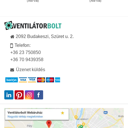
(Áfa-val)
(Áfa-val)
458Ft
594Ft
-
-
65
60
391Ft
156Ft
2092 Budakeszi, Szüret u. 2.
Telefon:
+36 23 750850
+36 70 9439358
Üzenet küldés