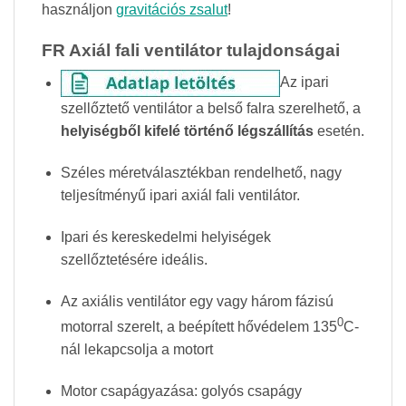
használjon
gravitációs zsalut
!
FR Axiál fali ventilátor tulajdonságai
Az ipari
szellőztető ventilátor a belső falra szerelhető, a
helyiségből kifelé történő légszállítás
esetén.
Széles méretválasztékban rendelhető, nagy
teljesítményű ipari axiál fali ventilátor.
Ipari és kereskedelmi helyiségek
szellőztetésére ideális.
Az axiális ventilátor egy vagy három fázisú
0
motorral szerelt, a beépített hővédelem 135
C-
nál lekapcsolja a motort
Motor csapágyazása: golyós csapágy