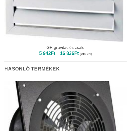
GR gravitációs zsalu
Ártartomány:
5 942
Ft
16 836
Ft
–
(Áfa-val)
5
942Ft
-
16
HASONLÓ TERMÉKEK
836Ft