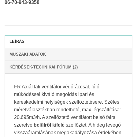
06-70-943-9358
LEÍRÁS
MŰSZAKI ADATOK
KÉRDÉSEK-TECHNIKAI FÓRUM (2)
FR Axiál fali ventilátor védőráccsal, fújó
működéssel kiváló megoldás
ipari és
kereskedelmi helyiségek szellőztetésére
.
Széles
méretválasztékban rendelhető, max légszállítása:
20.695m3/h. A szellőztető ventilátort belső falra
szerelve
belülről kifelé
szellőztet. A hideg levegő
visszaáramlásának megakadályozása érdekében