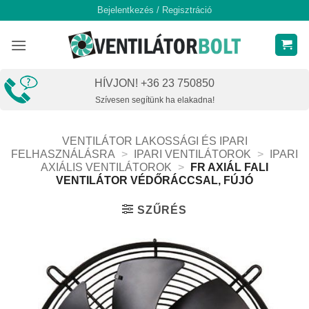
Skip
Bejelentkezés / Regisztráció
to
content
HÍVJON! +36 23 750850
Szívesen segítünk ha elakadna!
VENTILÁTOR LAKOSSÁGI ÉS IPARI
FELHASZNÁLÁSRA
>
IPARI VENTILÁTOROK
>
IPARI
AXIÁLIS VENTILÁTOROK
>
FR AXIÁL FALI
VENTILÁTOR VÉDŐRÁCCSAL, FÚJÓ
SZŰRÉS