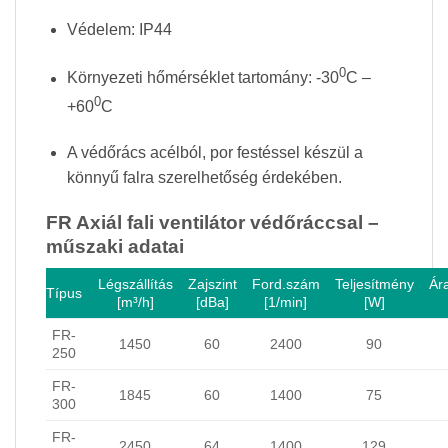
Védelem: IP44
0
Környezeti hőmérséklet tartomány: -30
C –
0
+60
C
A védőrács acélból
, por festéssel készül a
könnyű falra szerelhetőség érdekében.
FR Axiál fali ventilátor védőráccsal –
műszaki adatai
Légszállítás
Zajszint
Ford.szám
Teljesítmény
Ár
Típus
[m³/h]
[dBa]
[1/min]
[W]
FR-
1450
60
2400
90
250
FR-
1845
60
1400
75
300
FR-
2450
64
1400
129