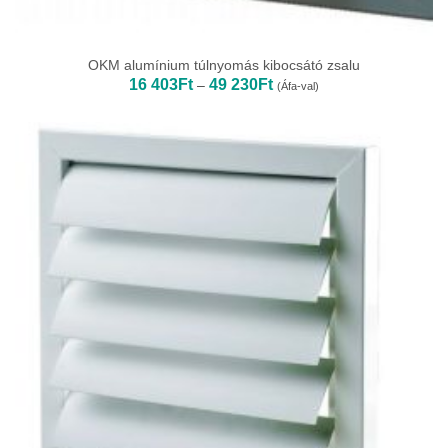
OKM alumínium túlnyomás kibocsátó zsalu
Ártartomány:
16 403
Ft
49 230
Ft
–
(Áfa-val)
16
403Ft
-
49
230Ft