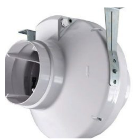
341Ft
-
128
843Ft