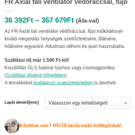
FR Axiál fali ventilátor védőráccsal, fújó
Ártartomány:
36 392
Ft
–
367 679
Ft
(Áfa-val)
36
Az FR Axiál fali ventilátor védőráccsal, fújó működéssel
392Ft
kiváló megoldás helységek szellőztetésére, fűtésére,
-
hűtésére egyaránt. Alkalmas otthoni és ipari használatra.
367
679Ft
Szállítási díj már 1.590 Ft-tól!
Kiszállítás GLS futárral házhoz vagy csomagpontba.
(
Szállítási díjakról bővebben
)
A termékeket
budakeszi szaküzletünkben
is átveheti.
Lapát átmérő[mm]
Kérdése van? HÍVJA tanácsadó kollégánkat!