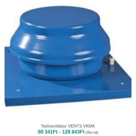
679Ft
Tetőventilátor VENTS VKMK
Ártartomány:
80 341
Ft
128 843
Ft
–
(Áfa-val)
80