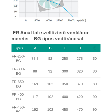
FR Axiál fali szellőztető ventilátor
méretei – BG típus védőráccsal
Típus
A
B
C
D
E
FR-250-
75,5
92
250
275
60
BG
FR-300-
88
92
300
320
80
BG
FR-350-
169
102
350
370
80
BG
FR-400-
117
102
400
420
90
BG
FR-450-
192
102
450
470
90
BG