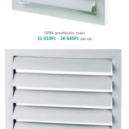
GRM gravitációs zsalu
Ártartomány:
11 010
Ft
30 645
Ft
–
(Áfa-val)
11
010Ft
-
30
645Ft