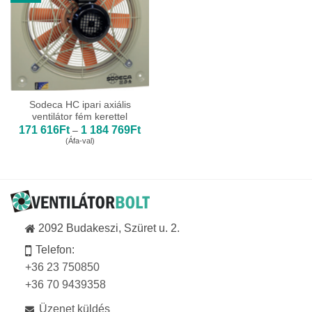
Sodeca HC ipari axiális
ventilátor fém kerettel
Ártartomány:
171 616
Ft
1 184 769
Ft
–
171
(Áfa-val)
616Ft
-
1
184
769Ft
2092 Budakeszi, Szüret u. 2.
Telefon:
+36 23 750850
+36 70 9439358
Üzenet küldés