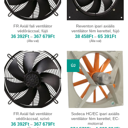
FR Axiál fali ventilátor
Reventon ipari axiális
védőráccsal, fújó
ventilátor fém kerettel, fújó
Ártartomány:
Ártart
36 392
Ft
367 679
Ft
38 458
Ft
65 391
Ft
–
–
36
38
(Áfa-val)
(Áfa-val)
392Ft
458Ft
-
-
367
65
679Ft
391Ft
ÚJ
FR Axiál fali ventilátor
Sodeca HC/EC ipari axiális
védőráccsal, szívó
ventilátor fém kerettel, EC-
motorral
Ártartomány:
36 392
Ft
367 679
Ft
–
36