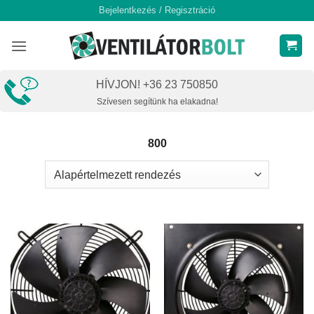
Skip
Bejelentkezés / Regisztráció
to
content
HÍVJON! +36 23 750850
Szívesen segítünk ha elakadna!
800