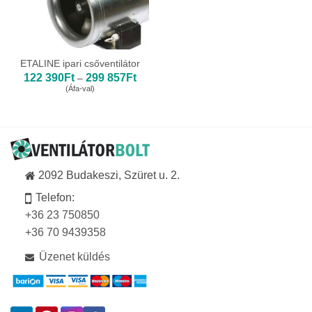
ETALINE ipari csőventilátor
Ártartomány:
122 390
Ft
299 857
Ft
–
122
(Áfa-val)
390Ft
-
299
857Ft
2092 Budakeszi, Szüret u. 2.
Telefon:
+36 23 750850
+36 70 9439358
Üzenet küldés