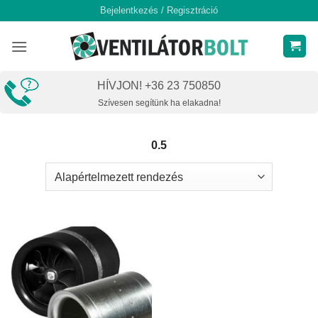
Skip
Bejelentkezés / Regisztráció
to
content
HÍVJON! +36 23 750850
Szívesen segítünk ha elakadna!
0.5