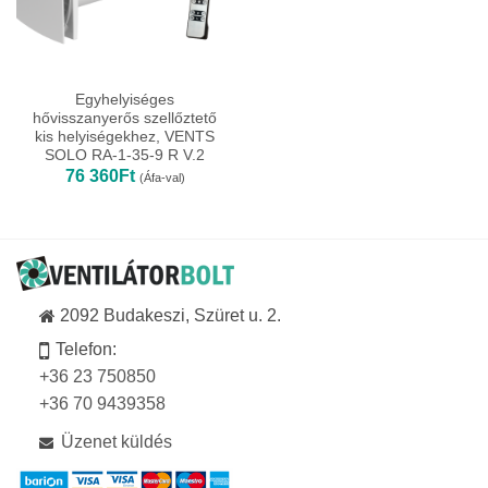
Egyhelyiséges
hővisszanyerős szellőztető
kis helyiségekhez, VENTS
SOLO RA-1-35-9 R V.2
76 360
Ft
(Áfa-val)
2092 Budakeszi, Szüret u. 2.
Telefon:
+36 23 750850
+36 70 9439358
Üzenet küldés