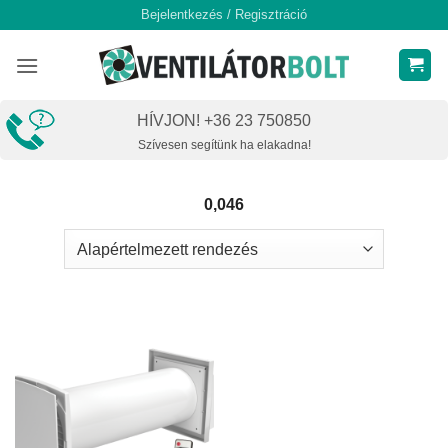
Skip
Bejelentkezés / Regisztráció
to
content
HÍVJON! +36 23 750850
Szívesen segítünk ha elakadna!
0,046