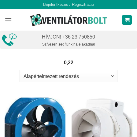
Skip
Bejelentkezés / Regisztráció
to
content
HÍVJON! +36 23 750850
Szívesen segítünk ha elakadna!
0,22