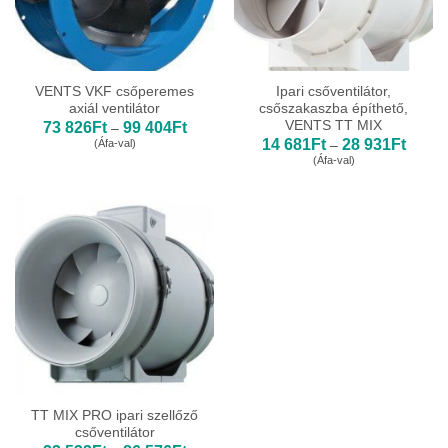
VENTS VKF csőperemes
Ipari csőventilátor,
axiál ventilátor
csőszakaszba építhető,
VENTS TT MIX
Ártartomány:
73 826
Ft
99 404
Ft
–
73
Ártart
14 681
Ft
28 931
Ft
(Áfa-val)
–
826Ft
14
(Áfa-val)
-
681Ft
99
-
404Ft
28
931Ft
TT MIX PRO ipari szellőző
csőventilátor