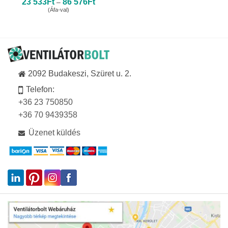
Ártartomány:
23 533
Ft
86 576
Ft
–
23
(Áfa-val)
533Ft
-
86
576Ft
2092 Budakeszi, Szüret u. 2.
Telefon:
+36 23 750850
+36 70 9439358
Üzenet küldés