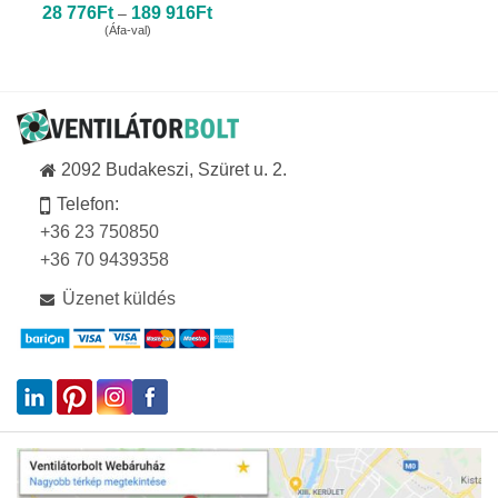
Ártartomány:
28 776
Ft
189 916
Ft
–
28
(Áfa-val)
776Ft
-
189
916Ft
2092 Budakeszi, Szüret u. 2.
Telefon:
+36 23 750850
+36 70 9439358
Üzenet küldés