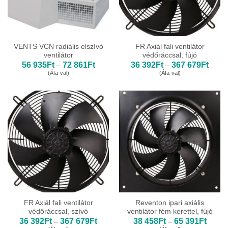
VENTS VCN radiális elszívó
FR Axiál fali ventilátor
ventilátor
védőráccsal, fújó
Ártartomány:
Ártar
56 935
Ft
72 861
Ft
36 392
Ft
367 679
Ft
–
–
56
36
(Áfa-val)
(Áfa-val)
935Ft
392Ft
-
-
72
367
861Ft
679Ft
FR Axiál fali ventilátor
Reventon ipari axiális
védőráccsal, szívó
ventilátor fém kerettel, fújó
Ártartomány:
Ártart
36 392
Ft
367 679
Ft
38 458
Ft
65 391
Ft
–
–
36
38