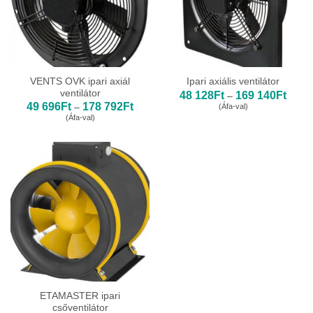
VENTS OVK ipari axiál
Ipari axiális ventilátor
ventilátor
Ártar
48 128
Ft
169 140
Ft
–
48
Ártartomány:
49 696
Ft
178 792
Ft
(Áfa-val)
–
128Ft
49
(Áfa-val)
-
696Ft
169
-
140Ft
178
792Ft
ETAMASTER ipari
csőventilátor