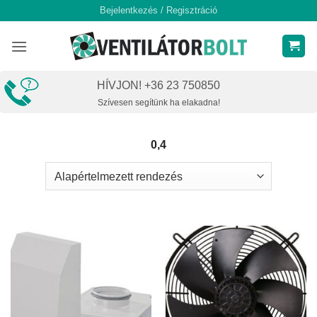
Skip
Bejelentkezés / Regisztráció
to
content
HÍVJON! +36 23 750850
Szívesen segítünk ha elakadna!
0,4