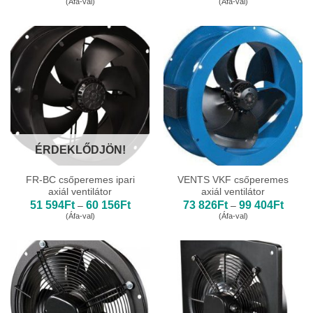
(Áfa-val)
(Áfa-val)
392Ft
458Ft
-
-
367
65
679Ft
391Ft
ÉRDEKLŐDJÖN!
FR-BC csőperemes ipari
VENTS VKF csőperemes
axiál ventilátor
axiál ventilátor
Ártartomány:
Ártart
51 594
Ft
60 156
Ft
73 826
Ft
99 404
Ft
–
–
51
73
(Áfa-val)
(Áfa-val)
594Ft
826Ft
-
-
60
99
156Ft
404Ft