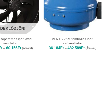
DEKLŐDJÖN!
sőperemes ipari axiál
VENTS VKM fémházas ipari
ventilátor
csőventilátor
Ártartomány:
Ártartomány:
Ft
60 156
Ft
36 184
Ft
482 589
Ft
–
–
(Áfa-val)
(Áfa-val)
51
36
594Ft
184Ft
-
-
60
482
156Ft
589Ft