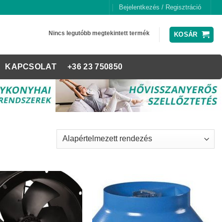
Bejelentkezés / Regisztráció
Nincs legutóbb megtekintett termék
KOSÁR
KAPCSOLAT
+36 23 750850