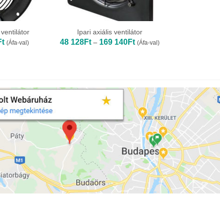
ventilátor
Ipari axiális ventilátor
Ártartomány:
Ártartomány:
Ft
48 128
Ft
169 140
Ft
–
(Áfa-val)
(Áfa-val)
49
48
696Ft
128Ft
-
-
178
169
792Ft
140Ft