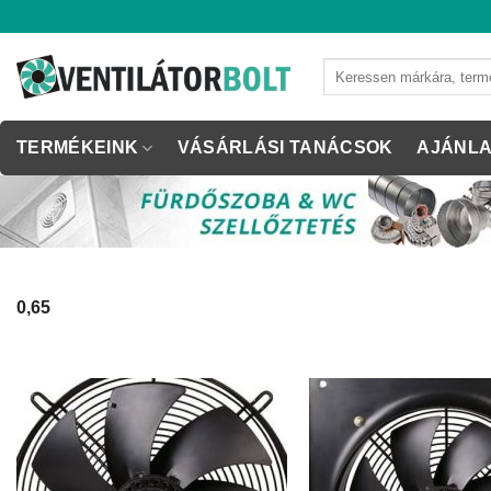
Skip
to
content
Keresés
a
következőre:
TERMÉKEINK
VÁSÁRLÁSI TANÁCSOK
AJÁNLA
0,65