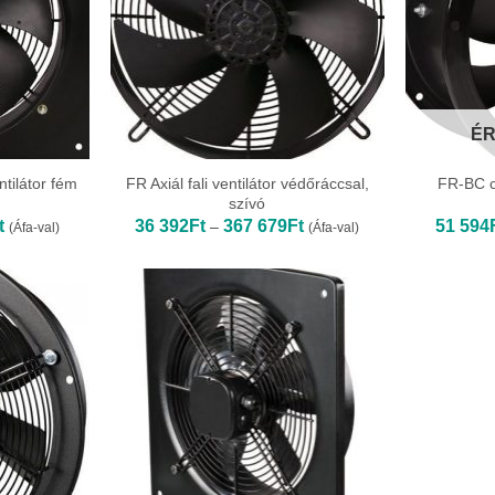
ÉR
ntilátor fém
FR Axiál fali ventilátor védőráccsal,
FR-BC c
szívó
Ártartomány:
Ártartomány:
t
36 392
Ft
367 679
Ft
51 594
–
(Áfa-val)
(Áfa-val)
38
36
458Ft
392Ft
-
-
65
367
391Ft
679Ft