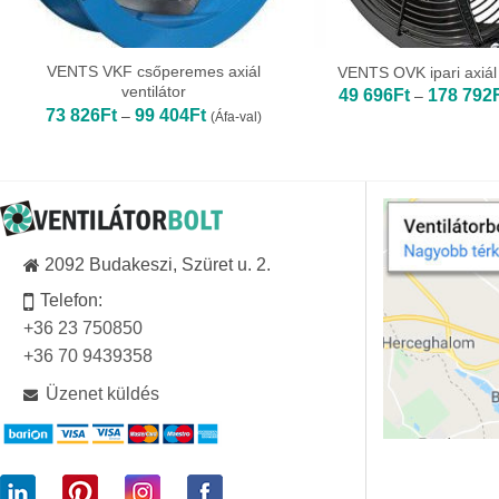
VENTS VKF csőperemes axiál
VENTS OVK ipari axiál 
ventilátor
49 696
Ft
178 792
–
Ártartomány:
73 826
Ft
99 404
Ft
–
(Áfa-val)
73
826Ft
-
99
404Ft
2092 Budakeszi, Szüret u. 2.
Telefon:
+36 23 750850
+36 70 9439358
Üzenet küldés