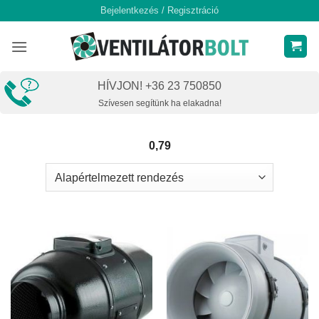
Skip
Bejelentkezés / Regisztráció
to
content
HÍVJON! +36 23 750850
Szívesen segítünk ha elakadna!
0,79