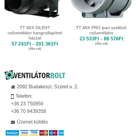
TT MIX SILENT
TT MIX PRO ipari szellőző
csőventilátor hangcsillapított
csőventilátor
házzal
Ártart
23 533
Ft
86 576
Ft
–
23
Ártartomány:
57 241
Ft
201 361
Ft
(Áfa-val)
–
533Ft
57
(Áfa-val)
-
241Ft
86
-
576Ft
201
361Ft
2092 Budakeszi, Szüret u. 2.
Telefon:
+36 23 750850
+36 70 9439358
Üzenet küldés